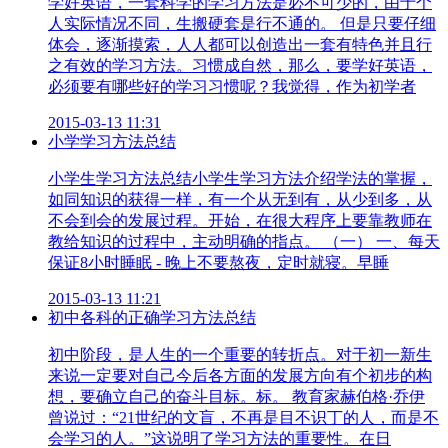
学好英语，一套科学的学习方法是必不可少的，由于个
人实际情况不同，生搬硬套是行不通的。 但是只要仔细
体会，逐渐摸索，人人都可以创造出一套有特色并且行
之有效的学习方法。习惯成自然，那么，要学好英语，
必须要有哪些好的学习习惯呢？我觉得，作为初学者
2015-03-13 11:31
小学学习方法总结
小学生学习方法总结小学生学习方法介绍学法的掌握，
如同知识的获得一样，有一个从无到有，从少到多，从
不会到会的发展过程。开始，在很大程序上要靠教师在
教给知识的过程中，主动明确的指点。 （一） 一、每天
保证8小时睡眠 - 晚上不要熬夜，定时就寝。早睡
2015-03-13 11:21
初中各科的正确学习方法总结
初中阶段，是人生的一个重要的转折点。对于初一新生
来说一定要对自己今后各方面的发展方向有个初步的构
想，要确立自己的奋斗目标。标。 教育家赫伯格·乔伊
曾说过：“21世纪的文盲，不再是目不识丁的人，而是不
会学习的人。”这说明了学习方法的重要性。在日