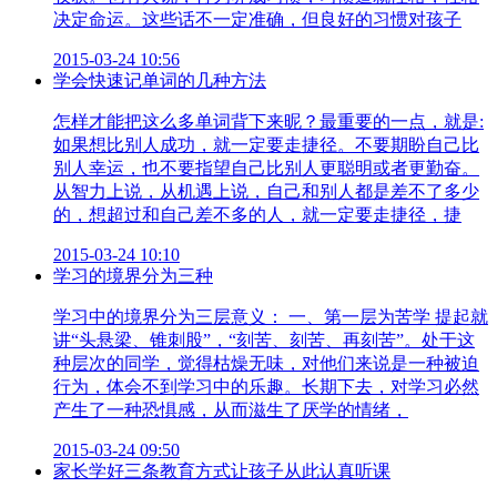
决定命运。这些话不一定准确，但良好的习惯对孩子
2015-03-24 10:56
学会快速记单词的几种方法
怎样才能把这么多单词背下来昵？最重要的一点，就是:
如果想比别人成功，就一定要走捷径。不要期盼自己比
别人幸运，也不要指望自己比别人更聪明或者更勤奋。
从智力上说，从机遇上说，自己和别人都是差不了多少
的，想超过和自己差不多的人，就一定要走捷径，捷
2015-03-24 10:10
学习的境界分为三种
学习中的境界分为三层意义： 一、第一层为苦学 提起就
讲“头悬梁、锥刺股”，“刻苦、刻苦、再刻苦”。处于这
种层次的同学，觉得枯燥无味，对他们来说是一种被迫
行为，体会不到学习中的乐趣。长期下去，对学习必然
产生了一种恐惧感，从而滋生了厌学的情绪，
2015-03-24 09:50
家长学好三条教育方式让孩子从此认真听课