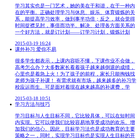
学习其实也是一门艺术，她的美在于和谐，在于一种内
在的平衡。正确处理学习与休息、娱乐、体育锻炼的关
系，能提高学习效率，做到事半功倍；反之，就会觉得
时间捉襟见肘，事倍而功半。解决、处理各方面关系的
一个好方法，就是订计划——订学习计划，锻炼计划
2015-03-19 16:24
课外补习 爱你不易
很多学生都表示，上课内容听不懂，下课作业不会做，
高考怎么办？大多数家长看着孩子越来越倒退的成绩，
心里也是着急上火！为了孩子的前程，家长只能掏钱找
老师为孩子补课！ 有需求就有市场，越来越多的补习学
校应运而生。可是面对着现在越来越高的补课费，学
2015-03-18 10:51
学习方法与技巧
学习目标与人生目标不同，它比较具体，可以在短时间
内实现。它可以使我们比较容易地享受成功的欢乐。增
加我们的信心。因此，目标学习法也是成功教育的主要
策略之一，同时，实现学习目标也是实现人生目标的开