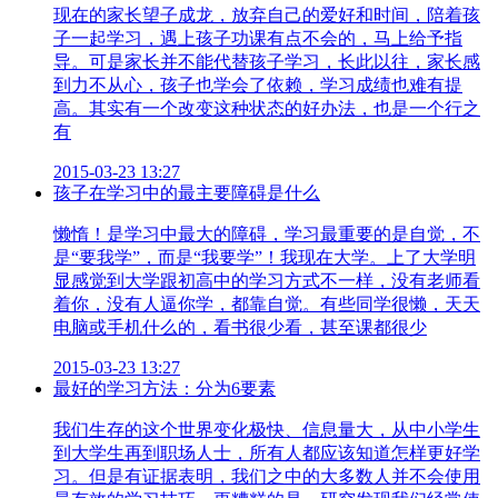
现在的家长望子成龙，放弃自己的爱好和时间，陪着孩
子一起学习，遇上孩子功课有点不会的，马上给予指
导。可是家长并不能代替孩子学习，长此以往，家长感
到力不从心，孩子也学会了依赖，学习成绩也难有提
高。其实有一个改变这种状态的好办法，也是一个行之
有
2015-03-23 13:27
孩子在学习中的最主要障碍是什么
懒惰！是学习中最大的障碍，学习最重要的是自觉，不
是“要我学”，而是“我要学”！我现在大学。上了大学明
显感觉到大学跟初高中的学习方式不一样，没有老师看
着你，没有人逼你学，都靠自觉。有些同学很懒，天天
电脑或手机什么的，看书很少看，甚至课都很少
2015-03-23 13:27
最好的学习方法：分为6要素
我们生存的这个世界变化极快、信息量大，从中小学生
到大学生再到职场人士，所有人都应该知道怎样更好学
习。但是有证据表明，我们之中的大多数人并不会使用