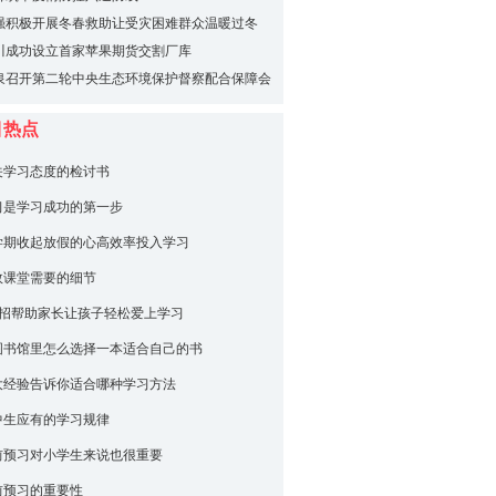
强积极开展冬春救助让受灾困难群众温暖过冬
川成功设立首家苹果期货交割厂库
泉召开第二轮中央生态环境保护督察配合保障会
目热点
关学习态度的检讨书
习是学习成功的第一步
学期收起放假的心高效率投入学习
效课堂需要的细节
大招帮助家长让孩子轻松爱上学习
图书馆里怎么选择一本适合自己的书
大经验告诉你适合哪种学习方法
中生应有的学习规律
前预习对小学生来说也很重要
前预习的重要性