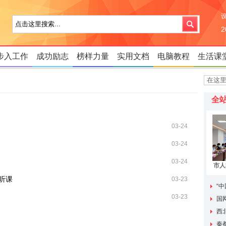
步入工作
成功励志
榜样力量
实用文档
电脑教程
生活课
全
03-24
03-24
03-24
市人
脱贫
听课
03-23
兴有
“
03-23
展延安
国
西
实验室
秦