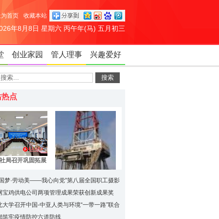
设为首页
收藏本站
2026年8月8日 星期六 丙午年(马) 五月初三
堂
创业家园
管人理事
兴趣爱好
站热点
社局召开巩固拓展
攻坚成果同乡村振
序衔接工作推进会
中国梦·劳动美——我心向党”第八届全国职工摄影
采风活动启动
网宝鸡供电公司两项管理成果荣获创新成果奖
“宝鸡造”钻机在尼日利
北大学召开中国-中亚人类与环境“一带一路”联合
亚起升
建设工作推进会
都筑牢疫情防控六道防线