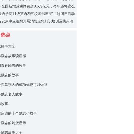
启动仪式
年全国新增减税降费超8.6万亿元，今年还将这么
国语学院11级英语2班“校园书画展”主题团日活动
功
行安康中支组织开展消防应急知识培训及防火演
目热点
志故事大全
春励志故事读后感
园青春励志的故事
关励志的故事
必羡慕别人的成功你也可以做到
春励志名人故事
志故事
生启迪的十个励志小故事
常励志的鸡蛋启示
春励志故事大全