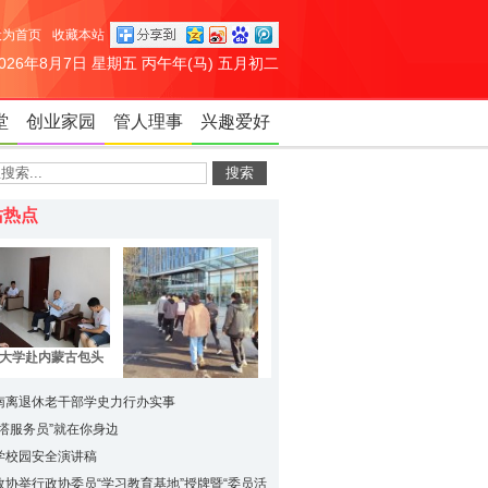
设为首页
收藏本站
2026年8月7日 星期五 丙午年(马) 五月初二
堂
创业家园
管人理事
兴趣爱好
站热点
大学赴内蒙古包头
“关于城镇职工养老
企业开放日——走进
中制度现状分析以
南离退休老干部学史力行办实事
OPPO西安研发中心机
未来发展形势的评
宝塔服务员”就在你身边
电工程学院专场活动圆
”暑期社会实践活动
学校园安全演讲稿
满举行
圆满结束
政协举行政协委员“学习教育基地”授牌暨“委员活