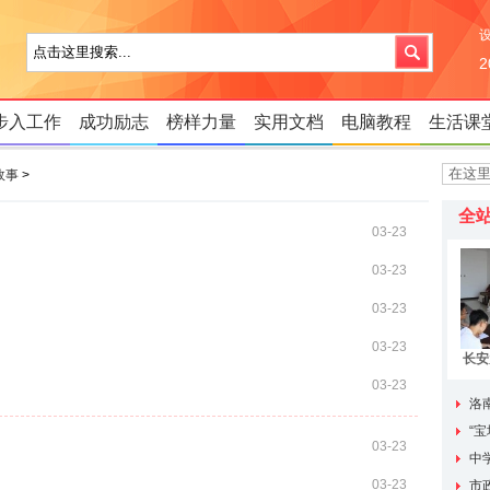
步入工作
成功励志
榜样力量
实用文档
电脑教程
生活课
故事
>
全
03-23
03-23
03-23
03-23
长安
市
03-23
保险
洛
及
“
估
03-23
中
03-23
市